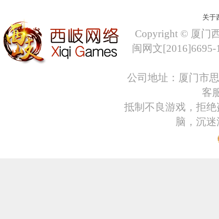
关于
Copyright ©
厦门
闽网文[2016]6695-
公司地址：厦门市思明
客
抵制不良游戏，拒绝
脑，沉迷