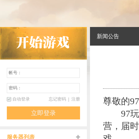
新闻公告
尊敬的9
自动登录
忘记密码
注册
97玩
立即登录
营，届时
戏。
服务器列表