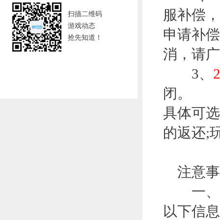
服补偿，
扫描二维码
游戏动态
申请补偿
抢先知道！
消，请广
3、
闭。
具体可选
的返还;
注意事
一、请
以下信息