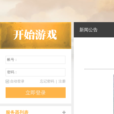
新闻公告
自动登录
忘记密码
注册
立即登录
服务器列表