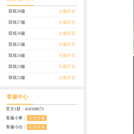
双线58服
火爆开启
双线57服
火爆开启
双线56服
火爆开启
双线55服
火爆开启
双线54服
火爆开启
双线53服
火爆开启
双线52服
火爆开启
客服中心
官方1群：410168673
客服小希：
在线客服
客服小白：
在线客服